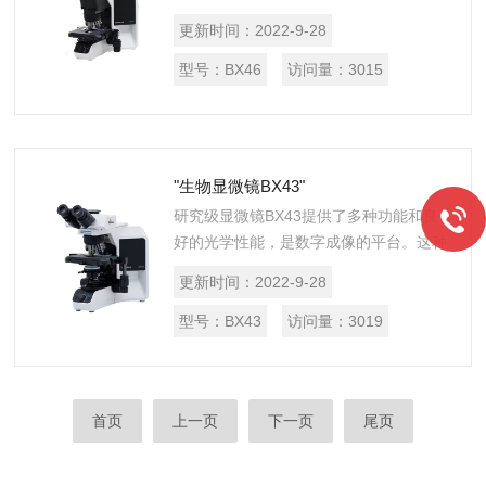
观察的需求。这种临床显微镜采用可调节
更新时间：
2022-9-28
的物镜转换器聚焦，而不是调节载物台。
载物台固定在很低的位置，用...
型号：
BX46
访问量：
3015
"生物显微镜BX43"
研究级显微镜BX43提供了多种功能和良
好的光学性能，是数字成像的平台。这种
灵活的显微镜提供了多种对比度方法，以
更新时间：
2022-9-28
及结合了真彩LED照明的光学元件，能够
实现色彩还原。人性化设计提高了效...
型号：
BX43
访问量：
3019
首页
上一页
下一页
尾页