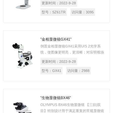
更新时间：
2022-9-28
LED技术的所有优势集于一身。
Greenough光学系统...
型号：
SZ61TR
访问量：
3095
"金相显微镜GX41"
倒置金相显微镜GX41采用UIS 2光学系
统，使图像更明亮，更清晰；对应明视场
观察和简易偏振光观察适用于在线检查，
更新时间：
2022-9-28
教学等常规检测领域。使用专用晶粒度检
测目尺能很容易的测量晶粒度。可...
型号：
GX41
访问量：
2988
"生物显微镜BX46"
OLYMPUS BX46生物显微镜 【三目|双
目】特别设计用于满足重复的常规显微镜