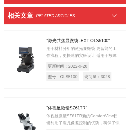
相关文章
RELATED ARTICLES
"激光共焦显微镜LEXT OLS5100"
用于材料分析的激光显微镜 更智能的工
作流程，更快速的实验设计 适用于故障
分析和材料工程研究的OLS5100激光显
更新时间：
2022-9-28
微镜将测量精度和光学性能与智能工具相
结合，让显微镜更加方便使用。...
型号：
OLS5100
访问量：
3028
"体视显微镜SZ61TR"
体视显微镜SZ61TR新的ComfortView目
镜利用了瞳孔像差控制的优势，确保了快
速而舒适的观察，而通用LED照明支架将