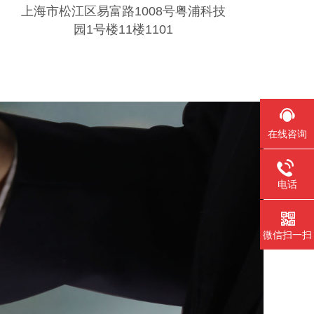
上海市松江区易富路1008号粤浦科技
园1号楼11楼1101
在线咨询
电话
微信扫一扫