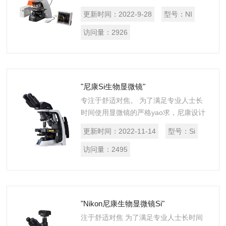
光学上的完善，赋予尼康新*代Eclipse Ni-
更新时间：
2022-9-28
型号：
NI
E正置研究显微镜革命性的模块化设计，
功能扩展变得如...
访问量：
2926
"尼康Si生物显微镜"
专注于舒适对焦。 为了满足专业人士长
时间使用显微镜的严格yao求，尼康设计
了ECLIPSE Si。 ECLIPSE Si采用可提高
更新时间：
2022-11-14
型号：
Si
操作效率的人体工学设计。这款功能强大
的显微镜可...
访问量：
2495
"Nikon尼康生物显微镜Si"
注于舒适对焦 为了满足专业人士长时间