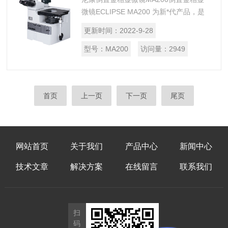
微镜ECLIPSE MA200 为新*代产品，是
EPIPHOT TME300/200型金相显微镜的
更新时间：
2022-9-28
后继机种，支持明场、暗场、微分干涉、
荧光、简...
型号：
MA200
访问量：
2949
首页
上一页
下一页
尾页
网站首页
关于我们
产品中心
新闻中心
技术文章
解决方案
在线留言
联系我们
扫
码