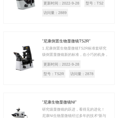
更新时间：
2022-9-28
型号：
TS2
像，实现更*效的培养观察和记录。此
外，新开发的对比观察方法，...
访问量：
2889
"尼康倒置生物显微镜TS2R"
1.尼康倒置生物显微镜TS2R标准套研究
级倒置显微镜新的标准，在小巧的机身，
可以轻松地安装在有限的空间实验室，同
更新时间：
2022-9-28
时保持良好的可操作性提供了广泛的观察
方法和应用。 2.Ts2R...
型号：
TS2R
访问量：
2878
"尼康生物显微镜NI"
研究级显微镜的跃进，看得见的进化！
尼康NI生物显微镜经过多年的技术*新与