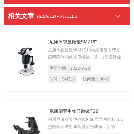
相关文章
RELATED ARTICLES
"尼康体视显微镜SMZ18"
尼康体视显微镜SMZ18为采用复眼荧光
照明附件的体式显微镜。这一c新设计保
证了在低倍率下明亮与均匀的荧光照明，
更新时间：
2022-9-28
获得均一明亮的大视野荧光图像，并且结
合优化的光路设计使SMZ18具有z...
型号：
SMZ18
访问量：
3042
"尼康倒置生物显微镜TS2"
利用尼康业界*先的CFI60光学系统和LED
照明两个透射和落射荧光成像，新的
ECLIPSE TS2显微镜提供出色清晰的图