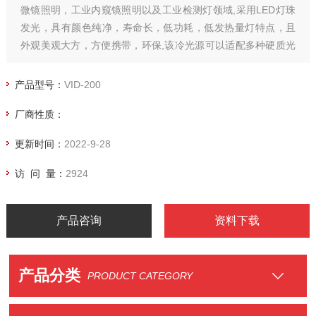
微镜照明，工业内窥镜照明以及工业检测灯领域,采用LED灯珠
发光，具有颜色纯净，寿命长，低功耗，低发热量灯特点，且
外观美观大方，方便携带，环保,该冷光源可以适配多种硬质光
纤，软质光纤，满足不同场景的应用，其色温达到5600K。
产品型号：
VID-200
厂商性质：
更新时间：
2022-9-28
访 问 量：
2924
产品咨询
资料下载
产品分类
PRODUCT CATEGORY