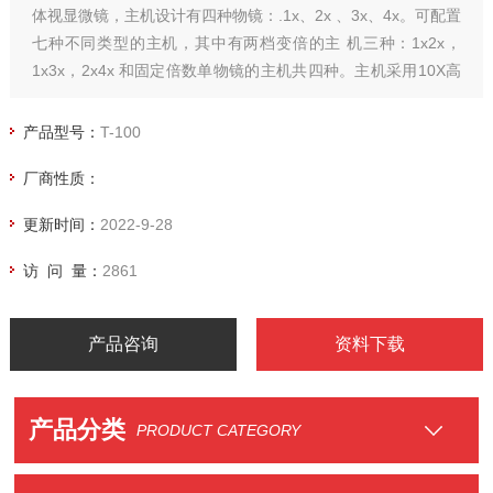
体视显微镜，主机设计有四种物镜：.1x、2x 、3x、4x。可配置
七种不同类型的主机，其中有两档变倍的主 机三种：1x2x，
1x3x，2x4x 和固定倍数单物镜的主机共四种。主机采用10X高
眼点广角目镜，根据用户不同的使用要求，设计有荧光灯或卤
素灯透射照明，卤素灯反射照明。可广泛用于*疗卫生，农林地
产品型号：
T-100
质， 电子精密机械等。
厂商性质：
更新时间：
2022-9-28
访 问 量：
2861
产品咨询
资料下载
产品分类
PRODUCT CATEGORY