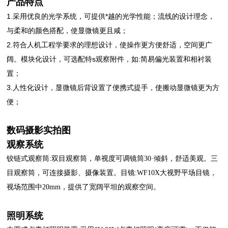
产品特点
1.采用优良的光学系统，可提供*越的光学性能；流线的设计理念，
与柔和的颜色搭配，使显微镜更且咸；
2.符合人机工程学要求的理想设计，使操作更方便舒适，空间更广
阔。模块化设计，可选配特s观察附件，如:简易偏光装置和相衬装
置；
3.人性化设计，显微镜后背设置了便携式提手，使搬动显微镜更为方
便；
数码摄影实拍图
观察系统
铰链式观察筒:双目观察筒，单视度可调镜筒30·倾斜，舒适美观。三
目观察筒，可连接摄影、摄像装置。目镜:WF10X大视野平场目镜，
视场范围中20mm，提供了宽阔平坦的观察空间。
照明系统