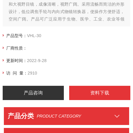
和大视野目镜，成像清晰，视野广阔。采用流畅而简洁的外形
设计，低位调焦手轮与内向式物镜转换器，使操作方便舒适，
空间广阔。产品可广泛应用于生物、医学、工业、农业等领
域，是医*、教学、科研等单位的理想仪器。 产品特点 1.采用优
良的光学系统，可提供*越的光学性能； 流线的设计理念，与柔
产品型号：
VHL-30
和的颜色搭配，使显微镜更且美
厂商性质：
更新时间：
2022-9-28
访 问 量：
2910
产品咨询
资料下载
产品分类
PRODUCT CATEGORY