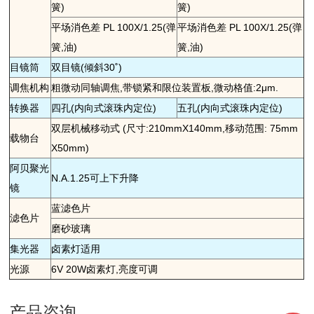
簧)
簧)
平场消色差 PL 100X/1.25(弹
平场消色差 PL 100X/1.25(弹
簧,油)
簧,油)
目镜筒
双目镜(倾斜30˚)
调焦机构
粗微动同轴调焦,带锁紧和限位装置板,微动格值:2μm.
转换器
四孔(内向式滚珠内定位)
五孔(内向式滚珠内定位)
双层机械移动式 (尺寸:210mmX140mm,移动范围: 75mm
载物台
X50mm)
阿贝聚光
N.A.1.25可上下升降
镜
蓝滤色片
滤色片
磨砂玻璃
集光器
卤素灯适用
光源
6V 20W卤素灯,亮度可调
产品咨询