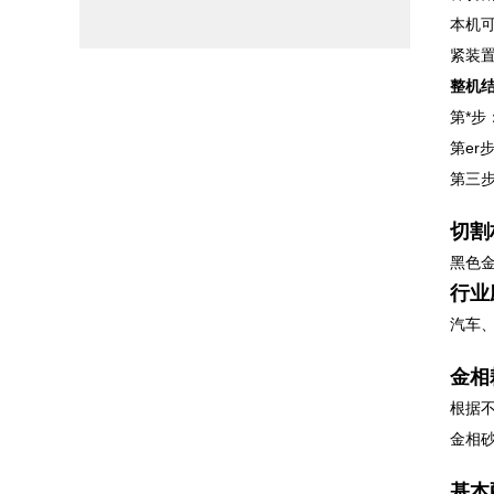
本机
紧装
整机
第*
第e
第三
切割
黑色
行业
汽车
金相
根据
金相
基本