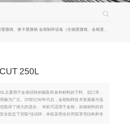
镜 金相制样设备（生物显微镜、金相显微镜、体视显微镜、工业显微镜、数码显微镜、荧光显微镜、显微成像系统、显微图像分析软件、显微镜配件等等
UT 250L
 250L主要用于金相试样的截取和各种材料的下料、切口等，
用极为广泛。20世纪90年代后，金相制样技术发展极为迅
也取得了很大的进步。 本机可适用于金相，岩相材料的切
安全状态下切取*佳试样，本机采用全封闭双罩壳结构和专
型），可使配置好的冷却液作循环使用，为延长使用寿命和