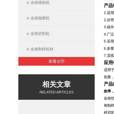
金相镶嵌机
产品
1.适
金相抛磨机
2.自
3.操
金相切割机
4.广
5.采
6.多
金相制样耗材
7.流
查看全部
应用
适用
热量
相关文章
产品
效率
RELATED ARTICLES
金相
相制
样切