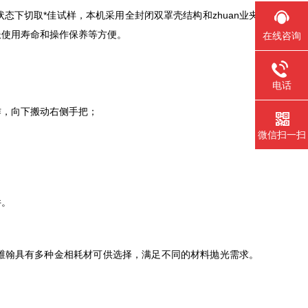
下切取*佳试样，本机采用全封闭双罩壳结构和zhuan业夹
长使用寿命和操作保养等方便。
在线咨询
电话
作，向下搬动右侧手把；
微信扫一扫
件。
维翰具有多种金相耗材可供选择，满足不同的材料抛光需求。