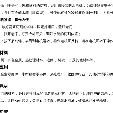
可适用于金相，岩相材料的切割，采用低噪音防水电机，为保证能在安全状态
置，并付有冷却水箱（环保型），可使配置好的冷却液作循环使用，为延
结构紧凑，操作方便
步：放好需要切割的试样，固定好钳口，盖好仓门；
r步：打开急停，打开冷却开关，调好水管的切割位置；
步：按下启动键，会看到电机运转，检查电机正反转，请在电机正转下操
材料
金属、有色金属、热处理材料、锻件 、铸铁、以及其他材料等。
应用
、航空零部件、小型精密零部件、热处理厂、紧固件行业、其他小型零部
耗材
不同的材料，必须选择对应的研磨抛光耗材，否则达不到理想中的效果，
砂纸，金刚石研磨盘，金刚石悬浮液，抛光润滑液，硅胶悬浮液等耗材。
配置