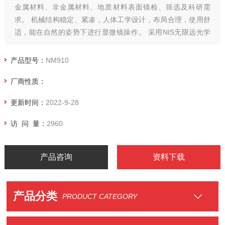
金属材料、非金属材料、地质材料表面镜检、筛选及科研需
求。 机械结构稳定、紧凑，人体工学设计，布局合理，使用舒
适，能在自然的姿势下进行显微镜操作。 采用NIS无限远光学
系统，具有工作距离长，色彩还原度高，成像清晰等出色的光
学品质，成像可靠，提供高对比，清晰明亮的图像。 采用模块
产品型号：
NM910
化设计，实现明场、暗场、微分干涉、荧光、偏光等观测方
厂商性质：
法。是半导体器件、FPD、电子器件、材料、精密模具制造的
质控和研究的li想工具。
更新时间：
2022-9-28
访 问 量：
2960
产品咨询
资料下载
产品分类
PRODUCT CATEGORY