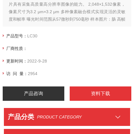
片具有采集高质量高分辨率图像的能力。 2,048×1,532像素，
像素尺寸为3.2 μm×3.2 μm 多种像素融合模式实现灵活的灵敏
度和帧率 曝光时间范围从57微秒到750毫秒 样本图片：肠 高帧
率 相机的高帧率特性可让您轻松浏览样品并在感兴趣的区域*准
对焦。3×3像素融合模式能够以680×512像素提供每秒37张图像
产品型号：
LC30
厂商性质：
更新时间：
2022-9-28
访 问 量：
2954
产品咨询
资料下载
产品分类
PRODUCT CATEGORY