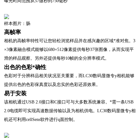
曝光时间范围从57微秒到750毫秒
样本图片：肠
高帧率
相机的高帧率特性可让您轻松浏览样品并在感兴趣的区域*准对焦。3
×3像素融合模式能够以680×512像素提供每秒37张图像，从而实现平
滑的样品观察。另外还提供每秒10帧的全分辨率模式。
出色的色彩*确性
色彩对于分辨样品相关状况至关重要，而LC30数码显微专y相机能够
提供出色的色彩保真度以及忠实的色彩还原效果。
易于安装
该相机通过USB 2.0接口和C接口可与大多数系统兼容。*需一条USB
2.0电缆即可实现高速数据传输以及为相机供电。LC30数码显微专y相
机还可利用cellSens软件进行q面控制。