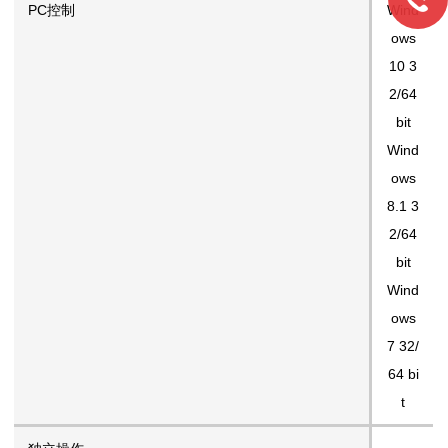
PC控制
Wind
ows
10 3
2/64
bit
Wind
ows
8.1 3
2/64
bit
Wind
ows
7 32/
64 bi
t