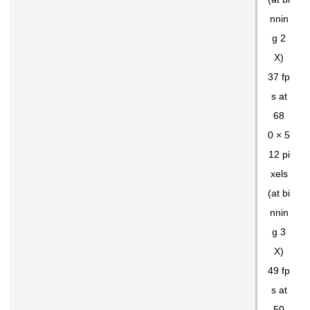
nnin
g 2
X)
37 fp
s at
68
0 × 5
12 pi
xels
(at bi
nnin
g 3
X)
49 fp
s at
50