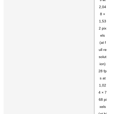
2,04
8 ×
1,53
2 pix
els
(at f
ull re
solut
ion)
28 fp
s at
1,02
4 × 7
68 pi
xels
(at bi