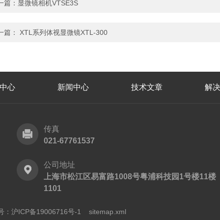
一篇：
显微镜相机VTSE3S
一篇：
XTL系列体视显微镜XTL-300
中心
新闻中心
技术文章
解
传真
021-67761537
公司地址
上海市松江区易富路1008号粤浦科技园1号楼11楼
1101
：沪ICP备19006716号-1
sitemap.xml